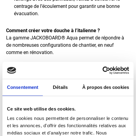
centrage de l’écoulement pour garantir une bonne
évacuation.
Comment créer votre douche à l’italienne ?
La gamme JACKOBOARD® Aqua permet de répondre à
de nombreuses configurations de chantier, en neuf
comme en rénovation.
À vous de choisir la solution la plus adaptée à votre
projet
: évacuation centrée, décentrée ou linéaire, douche
à quatre pentes ou monopente, receveur standard ou
Consentement
Détails
À propos des cookies
extra-plat, solution adaptée aux planchers bois ou
système avec évacuation intégrée. Chaque configuration
répond à des contraintes techniques et esthétiques
Ce site web utilise des cookies.
spécifiques.
Les cookies nous permettent de personnaliser le contenu
et les annonces, d'offrir des fonctionnalités relatives aux
L'ensemble des receveurs JACKOBOARD® est recoupable
médias sociaux et d'analyser notre trafic. Nous
afin de s'adapter aux dimensions de la zone de douche et