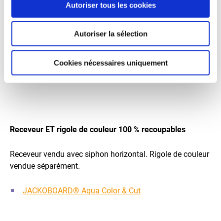
Autoriser tous les cookies
Receveurs prêts à carreler avec rigole linéaire
Autoriser la sélection
Siphon horizontal ou vertical vendu séparément
JACKOBOARD® Aqua Line Easy
Cookies nécessaires uniquement
JACKOBOARD® Aqua Line Pro
Receveur ET rigole de couleur 100 % recoupables
Receveur vendu avec siphon horizontal. Rigole de couleur
vendue séparément.
JACKOBOARD® Aqua Color & Cut