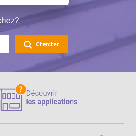
chez?
Chercher
Découvrir
les applications