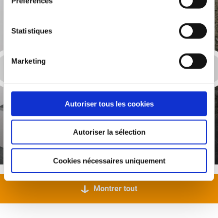
Préférences
Statistiques
Marketing
Autoriser tous les cookies
Receveurs prêts à carreler pour douche à
Autoriser la sélection
l'italienne
Cookies nécessaires uniquement
Montrer tout