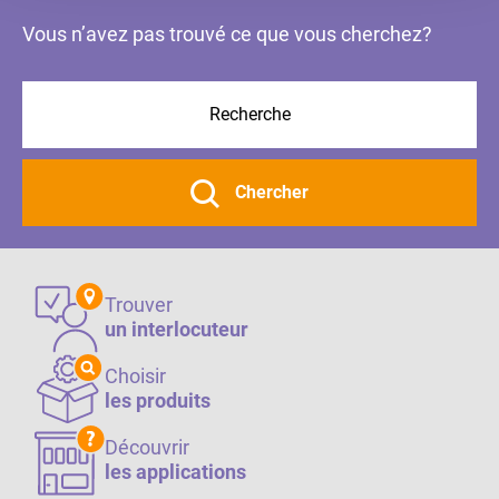
Vous n’avez pas trouvé ce que vous cherchez?
Chercher
Trouver
un interlocuteur
Choisir
les produits
Découvrir
les applications