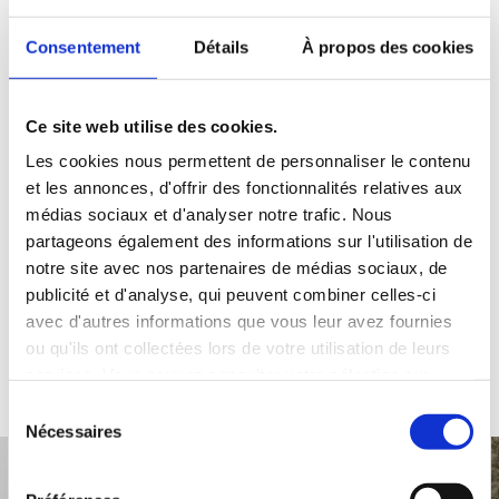
Pour amener le receveur de douche JACKOBOARD®
Consentement
Détails
À propos des cookies
Aqua à la bonne hauteur
Pour gagner du temps en évitant le mortier de
Ce site web utilise des cookies.
remplissage
Les cookies nous permettent de personnaliser le contenu
et les annonces, d'offrir des fonctionnalités relatives aux
Téléchargements sur le produit
médias sociaux et d'analyser notre trafic. Nous
partageons également des informations sur l'utilisation de
notre site avec nos partenaires de médias sociaux, de
Afficher les téléchargements
publicité et d'analyse, qui peuvent combiner celles-ci
avec d'autres informations que vous leur avez fournies
ou qu'ils ont collectées lors de votre utilisation de leurs
services. Vous pouvez consulter votre sélection sur
Applications idéales pour JACKOBOARD® Aqua Base
notre page de
protection des données
et modifier à tout
Sélection
moment votre décision concernant les cookies inutiles.
Nécessaires
du
consentement