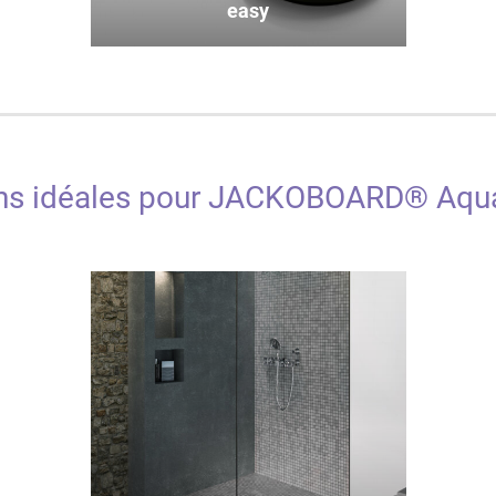
easy
ons idéales pour JACKOBOARD® Aqua