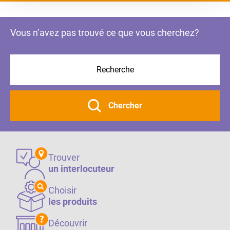
Vous n’avez pas trouvé ce que vous cherchez?
Chercher
Trouver
un interlocuteur
Choisir
les produits
Découvrir