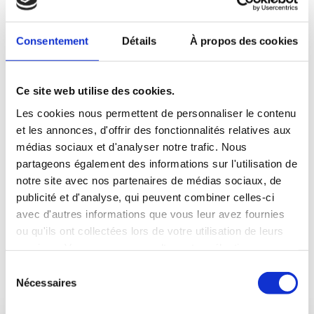
Consentement
Détails
À propos des cookies
Image 1 / 1
:
02-008-JACKODUR-Bande de bordure pour
Ce site web utilise des cookies.
menuiserie en coulisse de murs creux
Les cookies nous permettent de personnaliser le contenu
et les annonces, d'offrir des fonctionnalités relatives aux
médias sociaux et d'analyser notre trafic. Nous
Téléchargements pour l'application
partageons également des informations sur l'utilisation de
notre site avec nos partenaires de médias sociaux, de
publicité et d'analyse, qui peuvent combiner celles-ci
Afficher les téléchargements
avec d'autres informations que vous leur avez fournies
ou qu'ils ont collectées lors de votre utilisation de leurs
services. Vous pouvez consulter votre sélection sur
notre page de
protection des données
et modifier à tout
Sélection
Produits correspondants
moment votre décision concernant les cookies inutiles.
Nécessaires
du
consentement