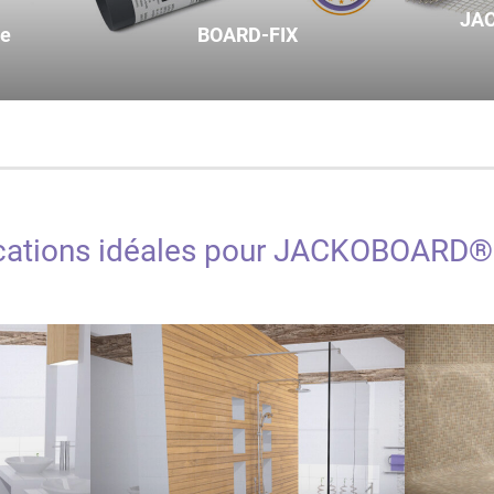
JA
ge
BOARD-FIX
cations idéales pour JACKOBOARD®