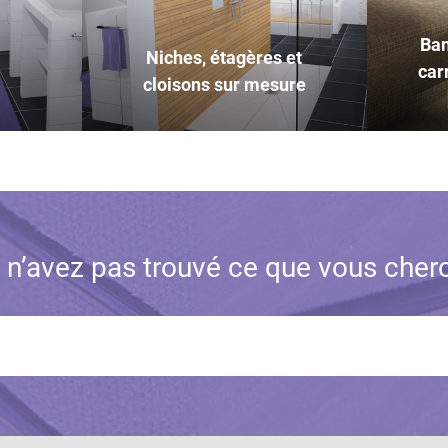
Ban
Niches, étagères et
car
cloisons sur mesure
 n’avez pas trouvé ce que vous cher