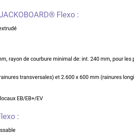
e JACKOBOARD® Flexo :
extrudé
m, rayon de courbure minimal de: int. 240 mm, pour les
inures transversales) et 2.600 x 600 mm (rainures longi
– locaux EB/EB+/EV
exo :
issable