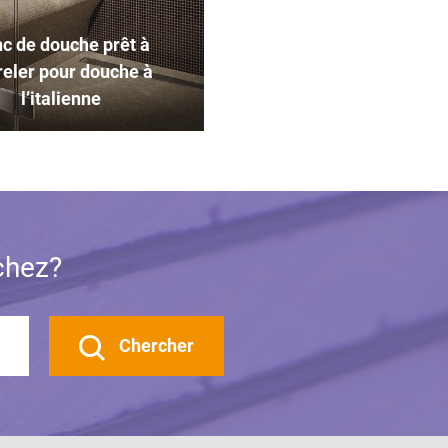
c de douche prêt à
reler pour douche à
l’italienne
chez?
Chercher