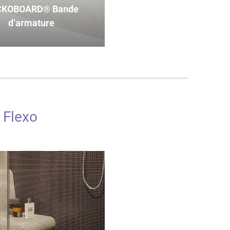
CKOBOARD® Bande
d‘armature
 Flexo