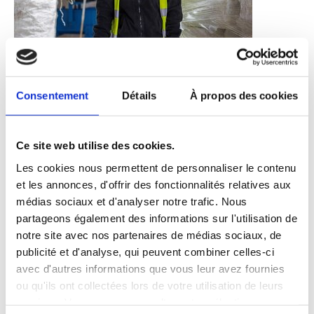
26.01.2026
JACKODUR® et JACKOBOARD® : des solutions
Consentement
Détails
À propos des cookies
certifiées REDcert² pour accélérer la transition bas
carbone
NOUVEAU : les gammes JACKODUR® et JACKOBOARD®
Ce site web utilise des cookies.
confirment officiellement leur trajectoire bas carbone. Des
Les cookies nous permettent de personnaliser le contenu
solutions désormais certifiées REDcert² intégrant du
et les annonces, d'offrir des fonctionnalités relatives aux
polystyrène recyclé, pour des performances inchangées et
médias sociaux et d'analyser notre trafic. Nous
une empreinte carbone réduite jusqu’à –67 %.
Lire la
partageons également des informations sur l'utilisation de
suite
notre site avec nos partenaires de médias sociaux, de
publicité et d'analyse, qui peuvent combiner celles-ci
avec d'autres informations que vous leur avez fournies
ou qu'ils ont collectées lors de votre utilisation de leurs
services. Vous pouvez consulter votre sélection sur