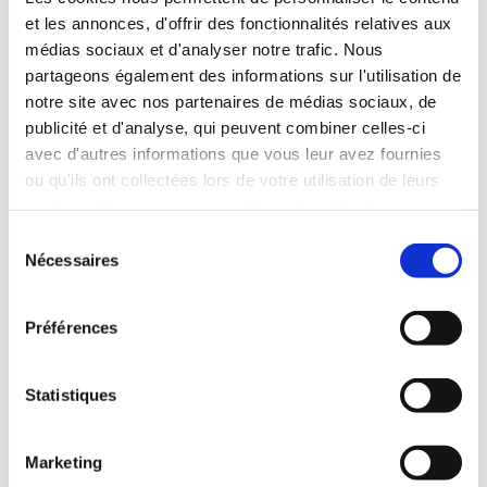
différentes épaisseurs seront disponibles à partir de 2025,
et les annonces, d'offrir des fonctionnalités relatives aux
la gamme sera progressivement élargie dans les mois à
médias sociaux et d'analyser notre trafic. Nous
venir.
Lire la suite
partageons également des informations sur l'utilisation de
notre site avec nos partenaires de médias sociaux, de
publicité et d'analyse, qui peuvent combiner celles-ci
avec d'autres informations que vous leur avez fournies
ou qu'ils ont collectées lors de votre utilisation de leurs
services. Vous pouvez consulter votre sélection sur
notre page de
protection des données
et modifier à tout
Sélection
moment votre décision concernant les cookies inutiles.
Nécessaires
du
consentement
Préférences
29.01.2025
Succès dans la prévention des déchets plastiques :
Statistiques
JACKON Insulation by BEWI obtient la certification
Operation Clean Sweep®
Marketing
Lutte contre la pollution plastique : pour des mers et un