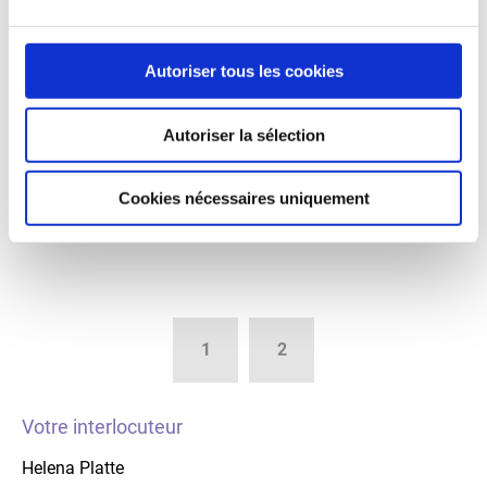
environnement plus propres. JACKON Insulation by BEWI
a brillamment réussi l'audit OCS sur ses deux sites de
production à Arendsee (Allemagne) et Olen (Belgique). Le
Autoriser tous les cookies
programme Operation Clean Sweep® (OCS) est une
initiative volontaire visant à promouvoir une gestion
Autoriser la sélection
durable et responsable des matières plastiques. Cette
certification repose sur des audits externes stricts,
garantissant l'engagement des entreprises à minimiser
Cookies nécessaires uniquement
leur impact environnemental.
Lire la suite
1
2
Votre interlocuteur
Helena Platte