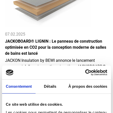
07.02.2025
JACKOBOARD® LIGNIN : Le panneau de construction
optimisée en CO2 pour la conception moderne de salles
de bains est lancé
JACKON Insulation by BEWI annonce le lancement
commercial d'une innovation pionnière : JACKOBOARD®
LIGNIN est la dernière génération de panneaux de
construction pour une conception de salle de bains
respectueuse du CO2. Le noyau est composé
Consentement
Détails
À propos des cookies
exclusivement de matières premières biosourcées et
recyclées, et la fabrication du matériau du noyau est
neutre en CO2 et utilise 100 % d'énergie renouvelable.
Ce site web utilise des cookies.
Pour le lancement, des panneaux de construction de
Les cookies nous permettent de personnaliser le contenu